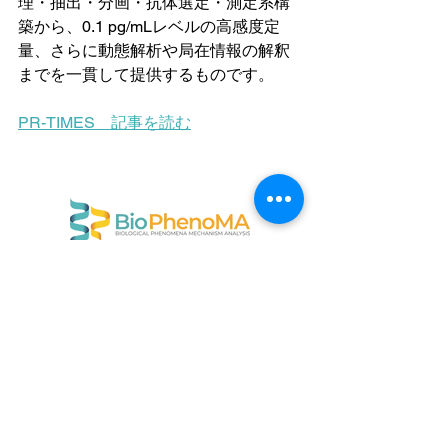
理・抽出・分画・抗体選定・測定系構
築から、0.1 pg/mLレベルの高感度定
量、さらに動態解析や局在情報の解釈
までを一貫して提供するものです。
PR-TIMES　記事を読む
〒169-0051
東京都新宿区西早稲田1-22-3
早稲田大学アントレプレナーシップセンター
info@biophenoma.com
​特定商取引法に基づく標記