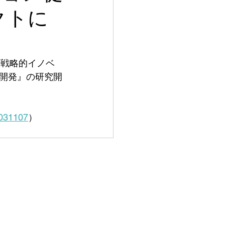
クトに
O戦略的イノベ
開発』の研究開
6031107
）
）