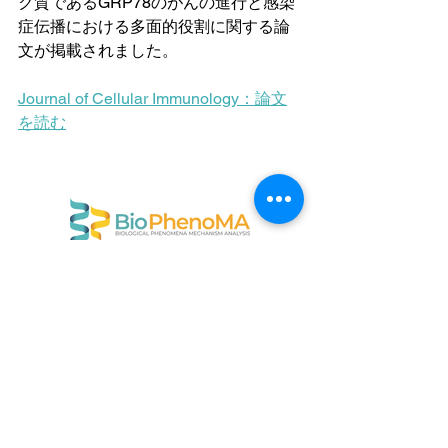
ク質である
GRP78のがんの進行と感染
症伝播における多面的役割
に関する論
文が掲載されました。
Journal of Cellular Immunology
：論文
を読む
〒169-0051
東京都新宿区西早稲田1-22-3
早稲田大学アントレプレナーシップセンター
info@biophenoma.com
​特定商取引法に基づく標記