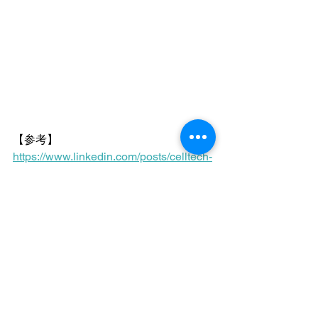
【参考】
https://www.linkedin.com/posts/celltech-
accelerator_cgt-vax-discovery-
symposium-startup-spotlight-activity-
7215550096946470912-uvx7/
〒169-0051