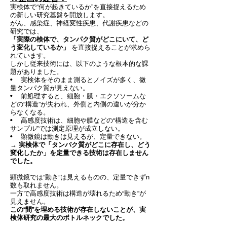
実検体で“何が起きているか”を直接捉えるため
の新しい研究基盤を開放します。
がん、感染症、神経変性疾患、代謝疾患などの
研究では、
「実際の検体で、タンパク質がどこにいて、ど
う変化しているか」
を直接捉えることが求めら
れています。
しかし従来技術には、以下のような根本的な課
題がありました。
• 実検体をそのまま測るとノイズが多く、微
量タンパク質が見えない。
• 前処理すると、細胞・膜・エクソソームな
どの“構造”が失われ、外側と内側の違いが分か
らなくなる。
• 高感度技術は、細胞や膜などの“構造を含む
サンプル”では測定原理が成立しない。
• 顕微鏡は動きは見えるが、定量できない。
→ 実検体で「タンパク質がどこに存在し、どう
変化したか」を定量できる技術は存在しません
でした。
顕微鏡では“動き”は見えるものの、定量できずn
数も取れません。
一方で高感度技術は構造が壊れるため“動き”が
見えません。
この“間”を埋める技術が存在しないことが、実
検体研究の最大のボトルネックでした。