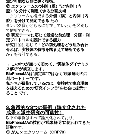
測定可能な状態に導く技術。
② エクソソームの“外側（膜）”と“内側（内
腔）”を分けて測定できる分画技術
エクソソームを構成する
外側（膜）と内側（内
腔）を分けて測定できる
ため、
タンパク質がどちらに存在していたかを区別し
て解析できる。
③ 研究テーマに応じて最適な前処理・分画・測
定プロトコルを設計できる能力
研究目的に応じて
「どの前処理をどう組み合わ
せれば、実検体の特徴を踏まえて解析できる
か」
を設計できる。
→ この3つが揃って初めて、“実検体ダイナミク
ス解析”が成立します。
BioPhenoMAは“測定屋”ではなく“現象解明の共
創パートナー”です。
私たちが目指しているのは、実検体で生命現象
を捉えるための“研究インフラ”を社会に提示す
ること です。
3. 象徴的な3つの事例（論文化された
成果 × 派生研究の可能性）
以下の事例はすべて論文化されており、
BioPhenoMAの技術が“現象解明”に使われてきた
証拠
です。
① がん × エクソソーム（GRP78）