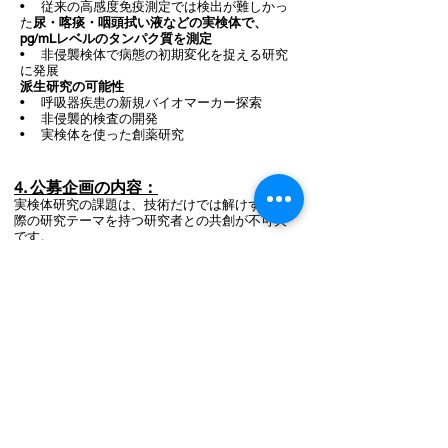
• 従来の高感度免疫測定では検出が難しかっ
た
尿・喀痰・咽頭拭い液などの実検体で、
pg/mLレベルのタンパク質を測定
• 非侵襲検体で病態の初期変化を捉える研究
に発展
派生研究の可能性
• 呼吸器疾患の新規バイオマーカー探索
• 非侵襲的検査の開発
• 実検体を使った創薬研究
4. 公募企画の内容：
実検体研究の課題は、技術だけでは解けず、実
際の研究テーマを持つ研究者との共創が不可欠
です。
実検体研究の現場では、
「局在 × 微量 × 動態」
を同時に扱えない
という構造的な課題が続いて
います。
この課題を、研究者の実際のテーマを通じて可
視化し、新しい研究基盤の可能性を社会に示す
こと、
それが
本公募の目的
です。
研究者の“困りごと”を募集し
、実検体研究の新
しい可能性を可視化します。
【BioPhenoMAが提供するもの】：
• プロトコル相談（メール・オンライン）
• TN-cyclon™に必要な試薬の提供（研究内容