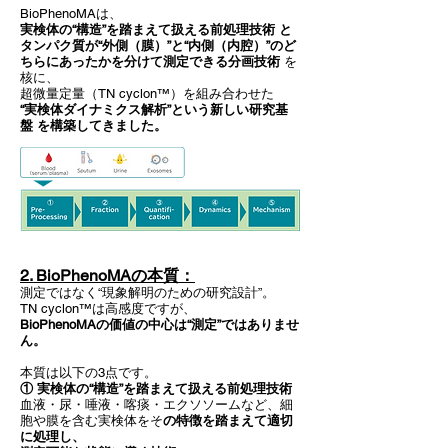
BioPhenoMAは、
実検体の“構造”を踏まえて扱える前処理技術 と
タンパク質が“外側（膜）”と“内側（内腔）”のど
ちらにあったかを分けて測定できる分画技術
を
核に、
超微量定量（TN cyclon™）を組み合わせた
“実検体ダイナミクス解析”という新しい研究基
盤 を構築してきました。
2. BioPhenoMAの本質：
測定ではなく“現象解明のための研究設計”。
TN cyclon™は高感度ですが、
BioPhenoMAの価値の中心は“測定”ではありませ
ん。
本質は以下の3点です。
① 実検体の“構造”を踏まえて扱える前処理技術
血液・尿・唾液・喀痰・エクソソームなど、細
胞や膜を含む実検体をそ
の特徴を踏まえて適切
に処理し、