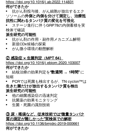
https://doi.org/10.1016/j.ab.2022.114831
何ができたか
• 抗がん剤投与後、がん細胞が放出するエク
ソソームの
外側と内側を分けて測定し、
治療抵
抗性に関わるタンパク質の変化を可視化
• ステージ進行に伴うGRP78の内側蓄積を実
検体で確認
派生研究の可能性
• 抗がん剤の作用・副作用メカニズム解明
• 新規CDx候補の探索
• がん微小環境の動態解析
② 感染症 × 生菌判定（MPT 64）
https://doi.org/10.1016/j.ebiom.2020.103007
何ができたか
• 結核治療の効果判定を
“数週間 → 1時間”
に
短縮
• PCRでは死菌も検出するが、TN cyclon™は
生きた菌だけが放出するタンパク質を検出
派生研究の可能性
• 他の細菌感染症の迅速判定
• 抗菌薬の効果モニタリング
• 生菌・死菌の識別技術
③ 尿・喀痰など、従来技術では“微量タンパク
質の測定が難しかった”実検体での解析
https://doi.org/10.1136/bmjdrc-2019-000661
何ができたか